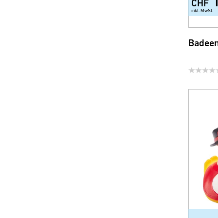
CHF
inkl. MwSt.
Badeen