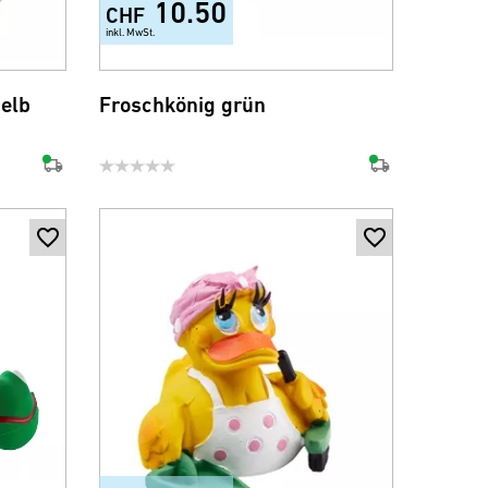
10.50
CHF
inkl. MwSt.
gelb
Froschkönig grün