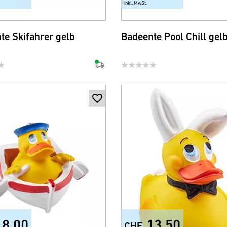
inkl. MwSt.
te Skifahrer gelb
Badeente Pool Chill gel
18.00
13.50
CHF