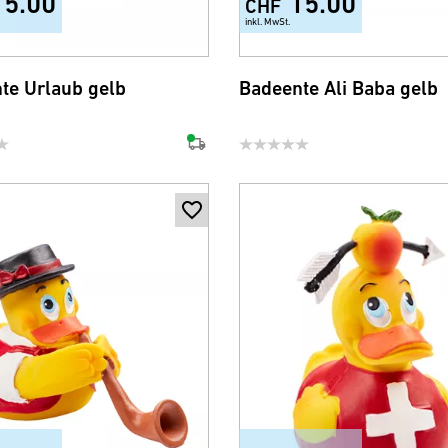
15.00
15.00
CHF
inkl. MwSt.
te Urlaub gelb
Badeente Ali Baba gelb