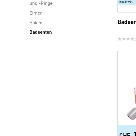
inkl. MwSt.
und -Ringe
Eimer
Badeen
Haken
Badeenten
Duschwischer
Badezimmerspiegel
Kosmetikspiegel
Türgarderoben
Türschilder
Flugzeug Trolley
Duschablagen und Konsolen
Wannengriffe
Body Vital (Wellnessprodukte)
Diverse Accessoires
CHF