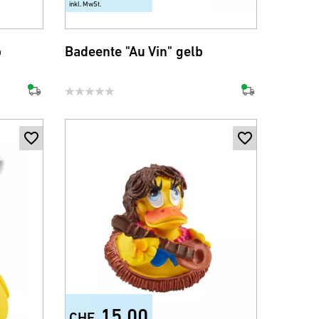
inkl. MwSt.
b
Badeente "Au Vin" gelb
15.00
CHF