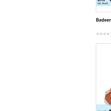
Ersatzgläser und -Schalen
inkl. MwSt.
Sicherheit und Comfort
Badeen
WC-Sitze
Brausen, Brauseschläuche
und Zubehör
Wassersparprodukte für
Armatur und Dusche