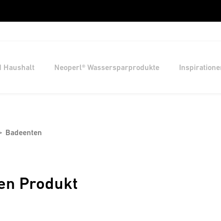
d Haushalt
Neoperl® Wassersparprodukte
Inspiratione
Badeenten
en Produkt