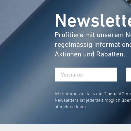
Nicht nur bietet er dir sicheren Halt auf
Newslett
keine Sorge, wenn es um die Reinigung ge
Kann man einen Badteppich waschen?
Profitiere mit unserem N
diaqua® Badteppiche
Ja, natürlich! Die
si
regelmässig Information
Beachte hierbei die Pflegehinweise.
Aktionen und Rabatten.
Bei welcher Temperatur kann ich einen
Um die Lebensdauer deines Teppichs zu m
waschen.
Wie bekomme ich ein Badteppich flausc
Ich stimme zu, dass die Diaqua AG m
Newsletters ist jederzeit möglich übe
Luft t
Nach dem Waschen einfach an der
abmelden kann.
Wie oft solltest du dein Badteppich wec
Das hängt von der Nutzung ab, aber gener