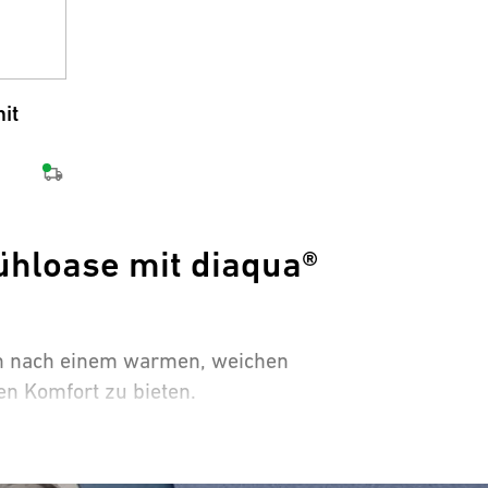
it
ühloase mit diaqua®
en nach einem warmen, weichen
hen Komfort zu bieten.
 Partner im