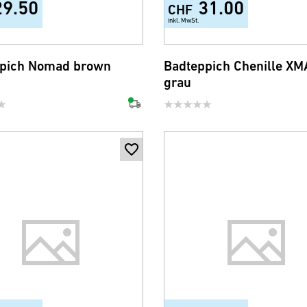
29.50
31.00
CHF
inkl. MwSt.
+1
+1
pich Nomad brown
Badteppich Chenille XM
grau