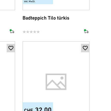
inkl. MwSt.
+1
Badteppich Tilo türkis
32.00
CHF