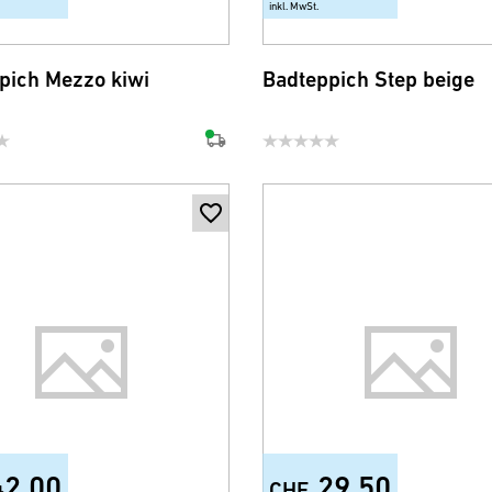
inkl. MwSt.
pich Mezzo kiwi
Badteppich Step beige
42.00
29.50
CHF