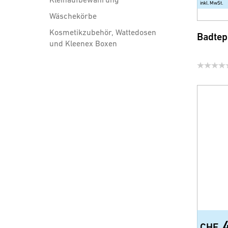
inkl. MwSt.
Wäschekörbe
Kosmetikzubehör, Wattedosen
Badtep
und Kleenex Boxen
Badezimmer Accessoires
Sicherheit und Comfort
WC-Sitze
Brausen, Brauseschläuche
und Zubehör
Wassersparprodukte für
Armatur und Dusche
CHF