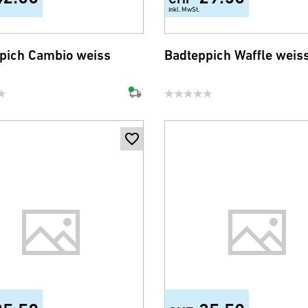
inkl. MwSt.
+3
+1
pich Cambio weiss
Badteppich Waffle weis