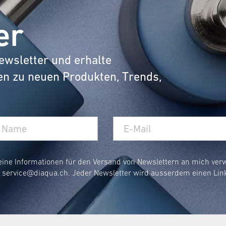
 nassen Fliesen, sondern auch eine angenehme Oberfl
er
ht: Der Teppich ist maschinenwaschbar und bleibt d
ewsletter und erhalte
Waschm
nd so konzipiert, dass sie problemlos in der
en zu neuen Produkten, Trends,
 Badteppich waschen?
Temperat
aximieren, wird empfohlen, ihn bei einer
hig?
eine Informationen für den Versand von Newslettern an mich ve
r
service@diaqua.ch
. Jeder Newsletter wird ausserdem einen Lin
rocknen lassen
und dann kurz aufschütteln - schon fü
hseln?
Anzei
ell solltest du den Teppich wechseln, sobald