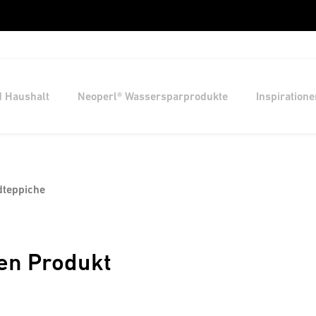
d Haushalt
Neoperl® Wassersparprodukte
Inspiratione
dteppiche
en Produkt