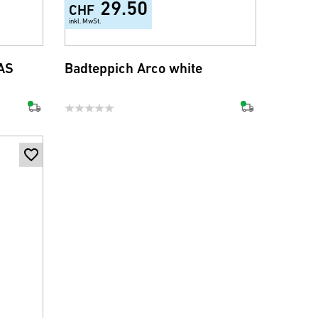
29.50
CHF
inkl. MwSt.
AS
Badteppich Arco white