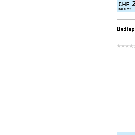
CHF
inkl. MwSt.
Badtep