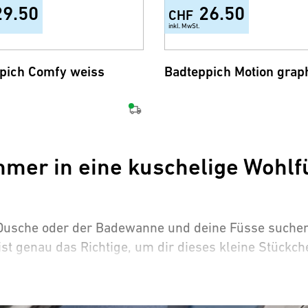
29.50
26.50
CHF
inkl. MwSt.
pich Comfy weiss
Badteppich Motion graph
mer in eine kuschelige Wohlf
er Dusche oder der Badewanne und deine Füsse such
ist genau das Richtige, um dir dieses kleine Stückc
are Badvorleger – Dein neuer