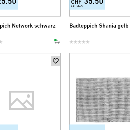
25.50
35.50
CHF
inkl. MwSt.
+1
+6
pich Network schwarz
Badteppich Shania gelb