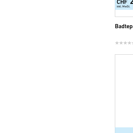
CHF
inkl. MwSt.
Badtep