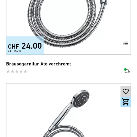
24.00
CHF
inkl. MwSt.
Brausegarnitur Ate verchromt