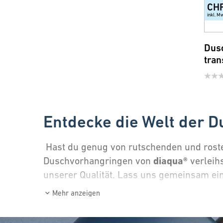
CH
inkl. M
Dus
tran
Entdecke die Welt der 
Hast du genug von rutschenden und roste
diaqua®
Duschvorhangringen von
verleih
unserer Qualität. Lass uns gemeinsam ei
Wähle das perfekte Mate
Mehr anzeigen
Bei der Auswahl deiner neuen Duschvorhang