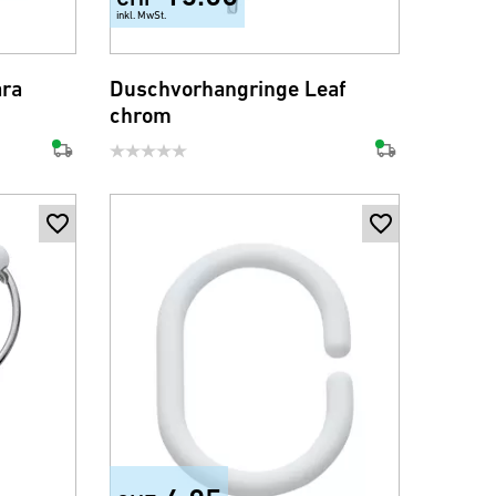
inkl. MwSt.
ara
Duschvorhangringe Leaf
chrom