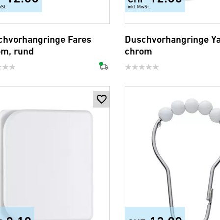
wSt.
inkl. MwSt.
chvorhangringe Fares
Duschvorhangringe Y
om, rund
chrom