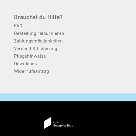
, hier einige schlagkräftige Argumente:
Brauchst du Hilfe?
FAQ
Bestellung retournieren
Zahlungsmöglichkeiten
sse jeden Tag aufs Neue dein schönes
Versand & Lieferung
Pflegehinweise
Downloads
Widerrufsantrag