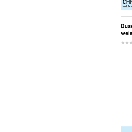
CH
inkl. M
Dus
wei