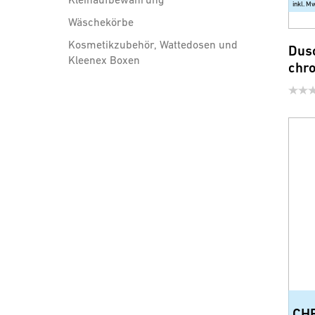
inkl. M
Wäschekörbe
Kosmetikzubehör, Wattedosen und
Dus
Kleenex Boxen
chr
Badezimmer Accessoires
Sicherheit und Comfort
WC-Sitze
Brausen, Brauseschläuche und
Zubehör
Wassersparprodukte für
Armatur und Dusche
CH