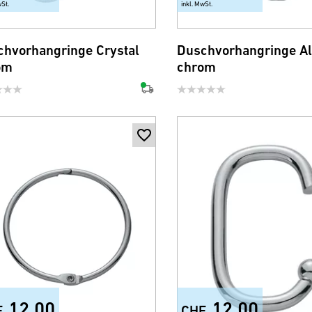
wSt.
inkl. MwSt.
chvorhangringe Crystal
Duschvorhangringe A
om
chrom
12.00
12.00
F
CHF