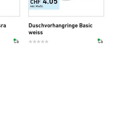
4.05
CHF
inkl. MwSt.
sra
Duschvorhangringe Basic
weiss