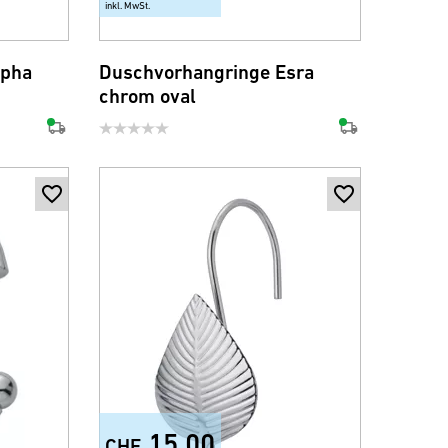
inkl. MwSt.
lpha
Duschvorhangringe Esra
chrom oval
15.00
CHF