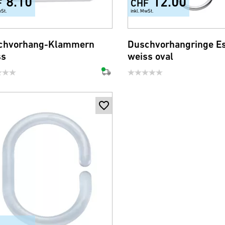
8.10
12.00
F
CHF
wSt.
inkl. MwSt.
chvorhang-Klammern
Duschvorhangringe E
ss
weiss oval