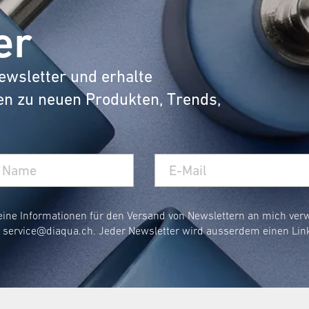
er
e hochwertigen Ringe sind ein echtes Upgrade fü
ewsletter und erhalte
Leicht zu handhaben und günstig.
en zu neuen Produkten, Trends,
idest, mit diaqua® erhältst du immer höchste Qualit
en Ringe für deinen Duschvorh
 manchmal verwirrend sein. Hier ein paar Tipps, wi
eine Informationen für den Versand von Newslettern an mich ve
r wichtig sind – Stabilität, Design oder Flexibilit
r
service@diaqua.ch
. Jeder Newsletter wird ausserdem einen Lin
hstange, um sicherzugehen, dass die Ringe für 
iaqua® kaufen?