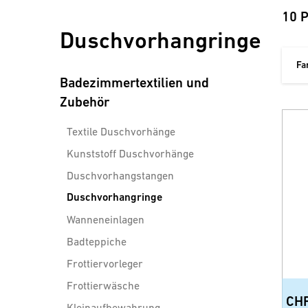
10 
Duschvorhangringe
Fa
Badezimmertextilien und
Zubehör
Textile Duschvorhänge
Kunststoff Duschvorhänge
Duschvorhangstangen
Duschvorhangringe
Wanneneinlagen
Badteppiche
Frottiervorleger
Frottierwäsche
CH
Kleinaufbewahrung