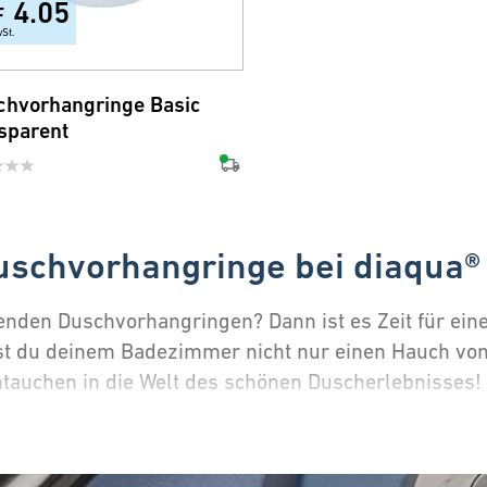
4.05
F
wSt.
chvorhangringe Basic
sparent
Duschvorhangringe bei diaqua®
nden Duschvorhangringen? Dann ist es Zeit für ein
st du deinem Badezimmer nicht nur einen Hauch von 
ntauchen in die Welt des schönen Duscherlebnisses!
rial: Metall oder Kunststoff?
ringe steht dir eine Vielfalt an Materialien zur Ve