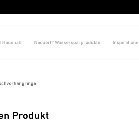
d Haushalt
Neoperl® Wassersparprodukte
Inspiratione
schvorhangringe
en Produkt