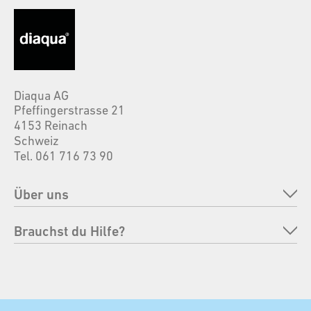
Anrede *
Vorname *
Diaqua AG
Pfeffingerstrasse 21
4153 Reinach
Schweiz
Tel. 061 716 73 90
Nachname *
Über uns
Unternehmen
Brauchst du Hilfe?
Zusatz Name
Marken
FAQ
Verantwortung
Bestellung retournieren
Strasse/Nr. *
Messen