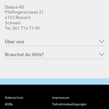
Diaqua AG
Pfeffingerstrasse 21
4153 Reinach
Schweiz
Tel. 061 716 73 90
Über uns
Unternehmen
Brauchst du Hilfe?
Marken
FAQ
Verantwortung
Bestellung retournieren
Messen
Zahlungsmöglichkeiten
Kontakt
Versand & Lieferung
Datenschutz
Impressum
Pflegehinweise
AGBs
Teilnahmebedingungen