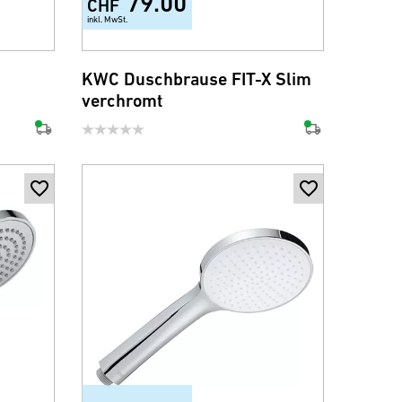
79.00
CHF
inkl. MwSt.
KWC Duschbrause FIT-X Slim
verchromt