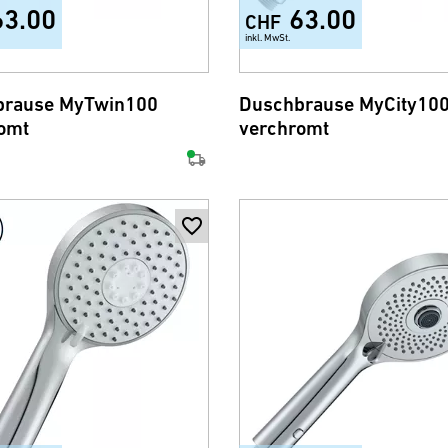
63.00
63.00
CHF
inkl. MwSt.
brause MyTwin100
Duschbrause MyCity10
omt
verchromt