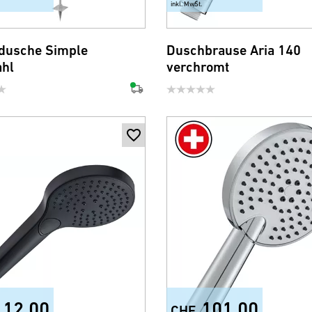
inkl. MwSt.
dusche Simple
Duschbrause Aria 140
ahl
verchromt
112.00
101.00
CHF