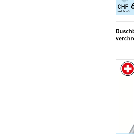
CHF
inkl. MwSt.
Dusch
verchr