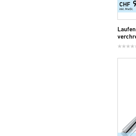
CHF
inkl. MwSt.
Laufen
verchr