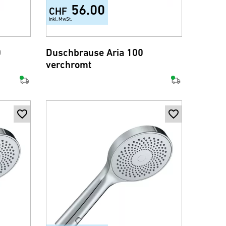
56.00
CHF
inkl. MwSt.
0
Duschbrause Aria 100
verchromt