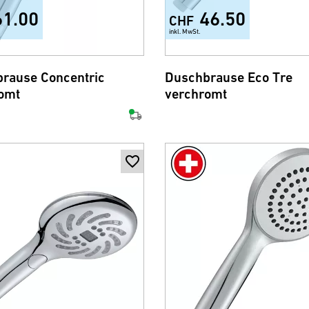
61.00
46.50
CHF
inkl. MwSt.
rause Concentric
Duschbrause Eco Tre
omt
verchromt