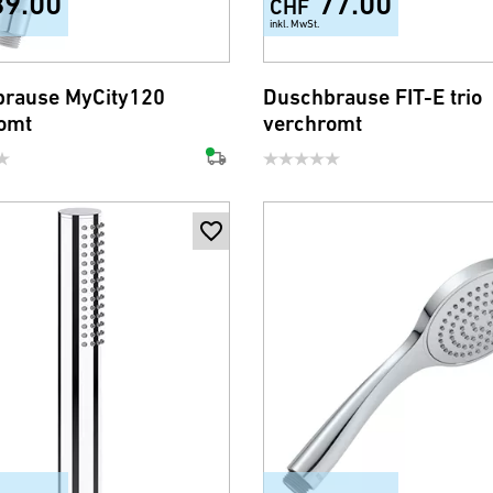
89.00
77.00
CHF
inkl. MwSt.
rause MyCity120
Duschbrause FIT-E trio
omt
verchromt