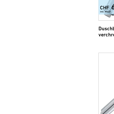
CHF
inkl. MwSt.
Duschb
verchr