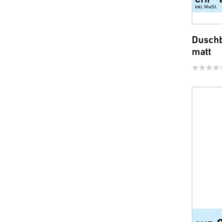
inkl. MwSt.
Duschb
matt