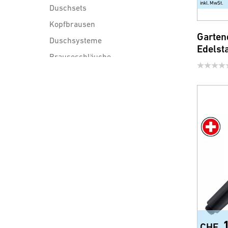
inkl. MwSt.
Duschsets
Kopfbrausen
Garten
Duschsysteme
Edelst
Brauseschläuche
Duschzubehör
Wassersparprodukte für
Armatur und Dusche
CHF