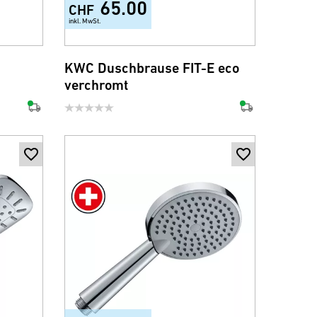
65.00
CHF
inkl. MwSt.
KWC Duschbrause FIT-E eco
verchromt