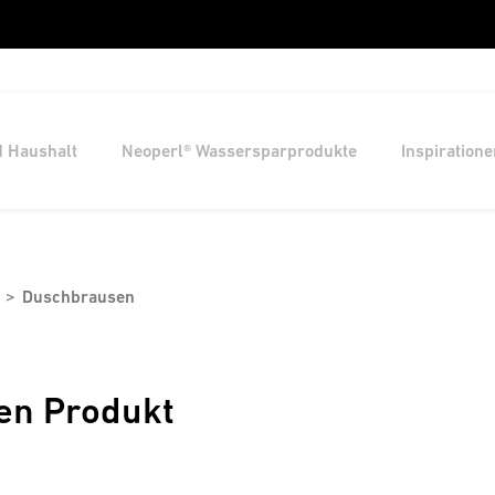
d Haushalt
Neoperl® Wassersparprodukte
Inspiratione
Duschbrausen
en Produkt