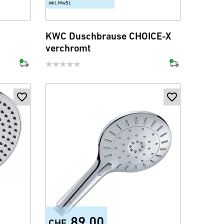
inkl. MwSt.
KWC Duschbrause CHOICE-X
verchromt
89.00
CHF