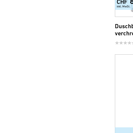
CHF
inkl. MwSt.
Duschb
verchr