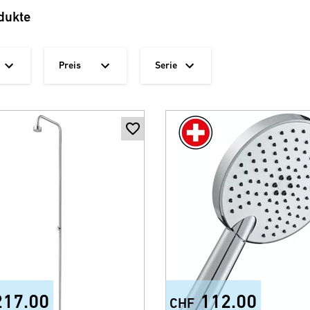
dukte
Preis
Serie
217.00
112.00
CHF