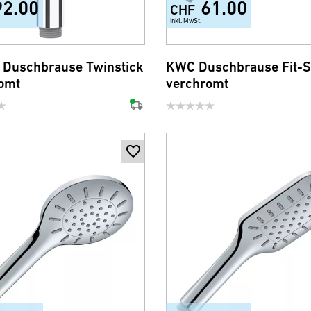
92.00
61.00
CHF
inkl. MwSt.
 Duschbrause Twinstick
KWC Duschbrause Fit-S
omt
verchromt