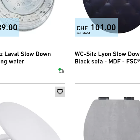
89.00
101.00
CHF
inkl. MwSt.
z Laval Slow Down
WC-Sitz Lyon Slow Do
ing water
Black sofa - MDF - FSC