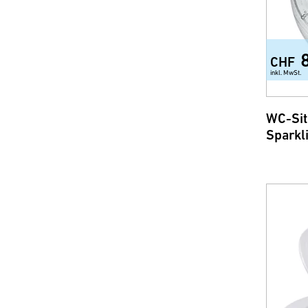
CHF
inkl. MwSt.
WC-Sit
Sparkl