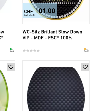
101.00
CHF
inkl. MwSt.
ow
WC-Sitz Brillant Slow Down
C®
VIP - MDF - FSC® 100%