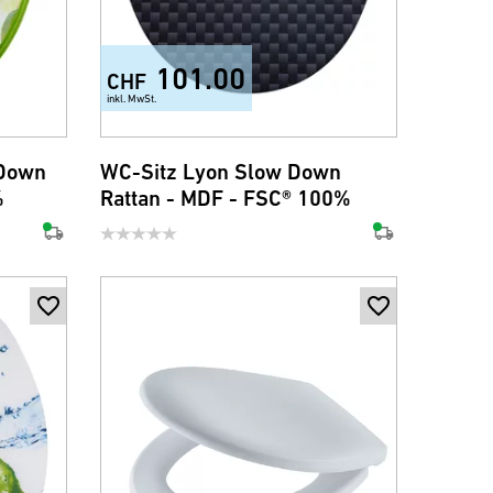
101.00
CHF
inkl. MwSt.
 Down
WC-Sitz Lyon Slow Down
%
Rattan - MDF - FSC® 100%