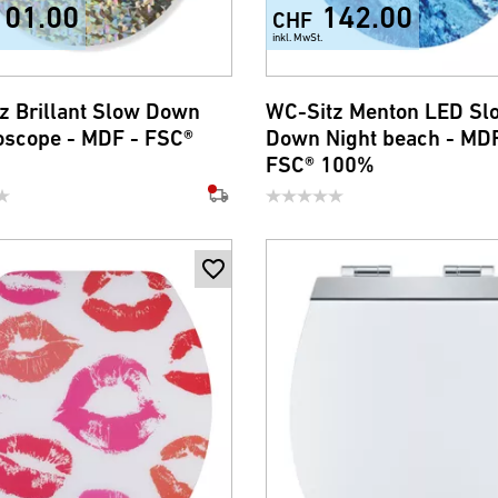
101.00
142.00
CHF
inkl. MwSt.
z Brillant Slow Down
WC-Sitz Menton LED Sl
oscope - MDF - FSC®
Down Night beach - MDF
FSC® 100%