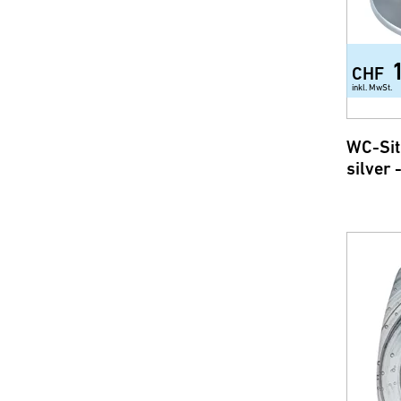
CHF
inkl. MwSt.
WC-Sit
silver