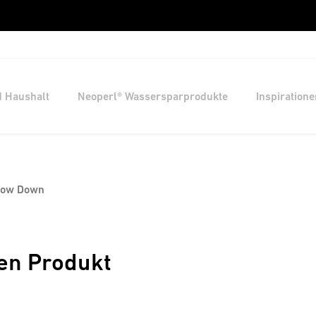
d Haushalt
Neoperl® Wassersparprodukte
Inspiratione
Slow Down
en Produkt