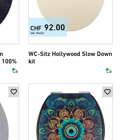
92.00
CHF
inkl. MwSt.
+7
wn
WC-Sitz Hollywood Slow Down
® 100%
kit