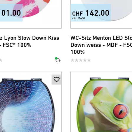
101.00
142.00
CHF
inkl. MwSt.
z Lyon Slow Down Kiss
WC-Sitz Menton LED Sl
- FSC® 100%
Down weiss - MDF - FS
100%