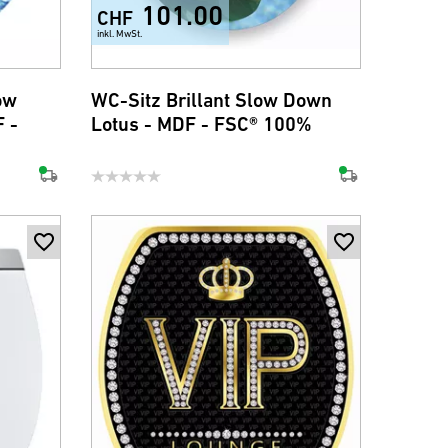
101.00
CHF
inkl. MwSt.
ow
WC-Sitz Brillant Slow Down
 -
Lotus - MDF - FSC® 100%