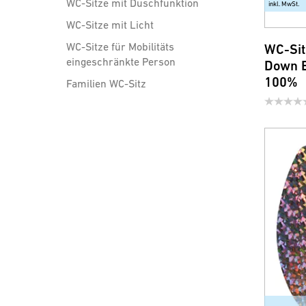
WC-Sitze mit Duschfunktion
inkl. MwSt.
WC-Sitze mit Licht
WC-Sitze für Mobilitäts
WC-Sit
eingeschränkte Person
Down E
100%
Familien WC-Sitz
Brausen, Brauseschläuche
und Zubehör
Wassersparprodukte für
Armatur und Dusche