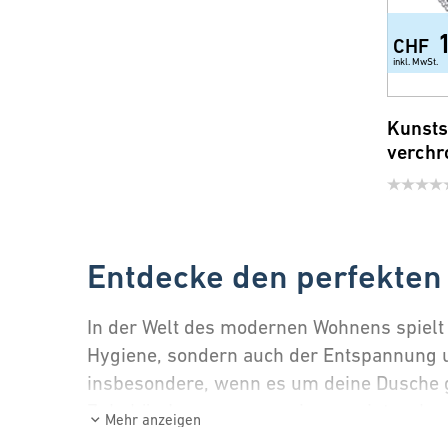
CHF
inkl. MwSt.
Kunsts
verchr
Entdecke den perfekten
In der Welt des modernen Wohnens spielt 
Hygiene, sondern auch der Entspannung u
insbesondere, wenn es um deine Dusche 
Zubehör. Lass uns gemeinsam eintauchen 
Mehr anzeigen
herausholen kannst.