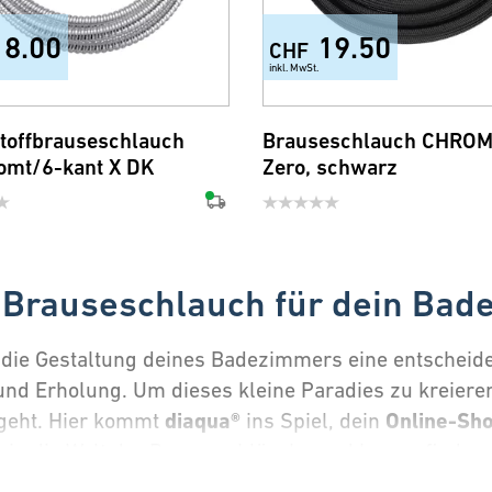
18.00
19.50
CHF
inkl. MwSt.
toffbrauseschlauch
Brauseschlauch CHRO
omt/6-kant X DK
Zero, schwarz
 Brauseschlauch für dein Ba
die Gestaltung deines Badezimmers eine entscheidend
nd Erholung. Um dieses kleine Paradies zu kreiere
diaqua®
Online-Sh
geht. Hier kommt
ins Spiel, dein
in die Welt der Brauseschläuche und herausfinden,