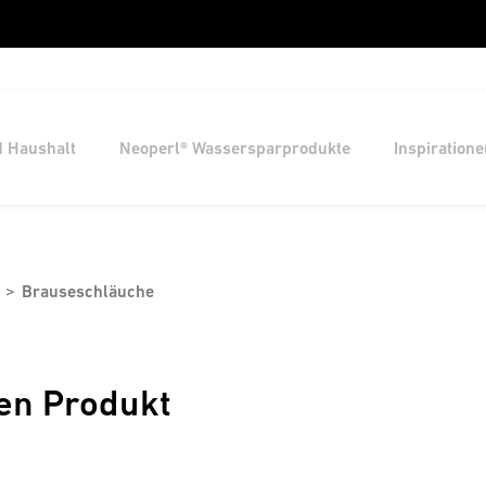
d Haushalt
Neoperl® Wassersparprodukte
Inspiratione
Brauseschläuche
en Produkt