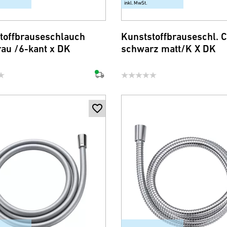
inkl. MwSt.
toffbrauseschlauch
Kunststoffbrauseschl. C
rau /6-kant x DK
schwarz matt/K X DK