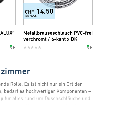
14.50
CHF
inkl. MwSt.
MALUX®
Metallbrauseschlauch PVC-frei
verchromt / 6-kant x DK
dezimmer
e Rolle. Es ist nicht nur ein Ort der
n, bedarf es hochwertiger Komponenten –
op
für alles rund um Duschschläuche und
 wie du das Beste aus deiner Dusche