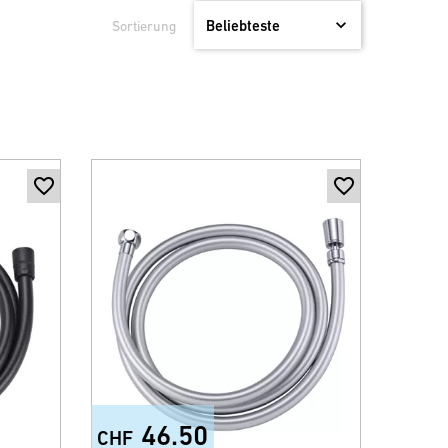
Sortierung
46.50
CHF