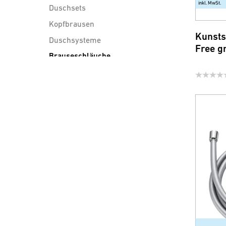
inkl. MwSt.
Duschsets
Kopfbrausen
Kunsts
Duschsysteme
Free g
Brauseschläuche
Duschzubehör
Wassersparprodukte für
Armatur und Dusche