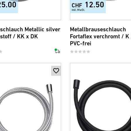
25.00
12.50
CHF
inkl. MwSt.
schlauch Metallic silver
Metallbrauseschlauch
stoff / KK x DK
Fortaflex verchromt / K
PVC-frei