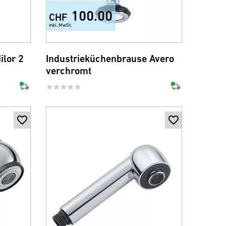
100.00
CHF
inkl. MwSt.
lor 2
Industrieküchenbrause Avero
verchromt