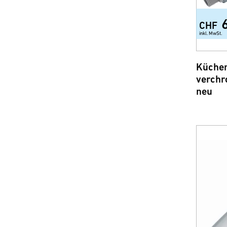
CHF
inkl. MwSt.
Küchen
verchr
neu