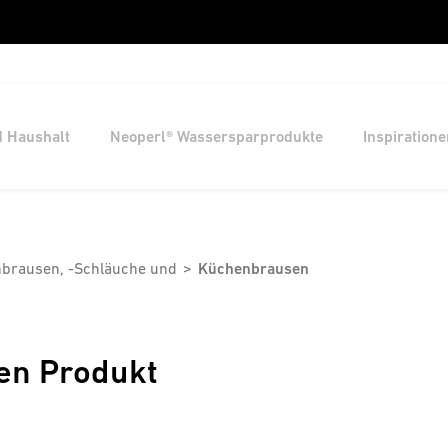
d Haushalt
Neoperl® Wassersparprodukte
Inspiratione
brausen, -Schläuche und
Küchenbrausen
en Produkt