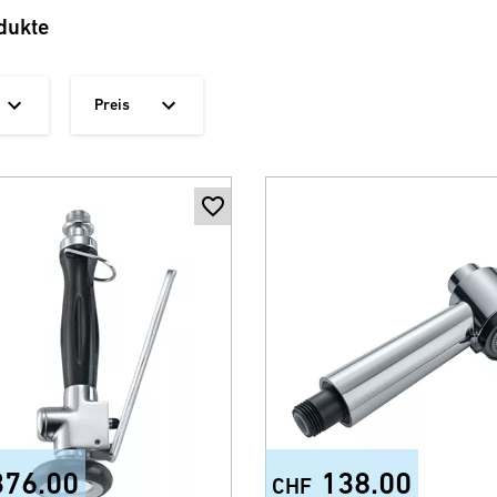
dukte
Preis
376.00
138.00
CHF