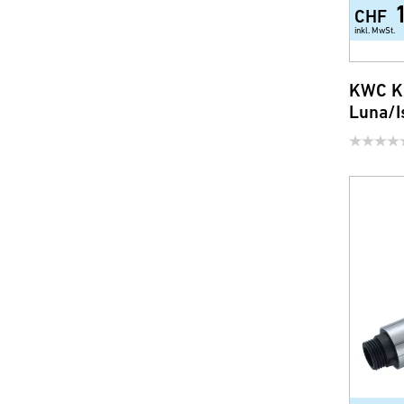
CHF
inkl. MwSt.
KWC K
Luna/I