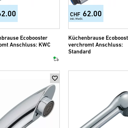
62.00
62.00
CHF
inkl. MwSt.
brause Ecobooster
Küchenbrause Ecoboost
omt Anschluss: KWC
verchromt Anschluss:
Standard