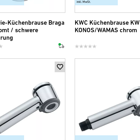
inkl. MwSt.
rie-Küchenbrause Braga
KWC Küchenbrause KW
omt / schwere
KONOS/WAMAS chrom
hrung