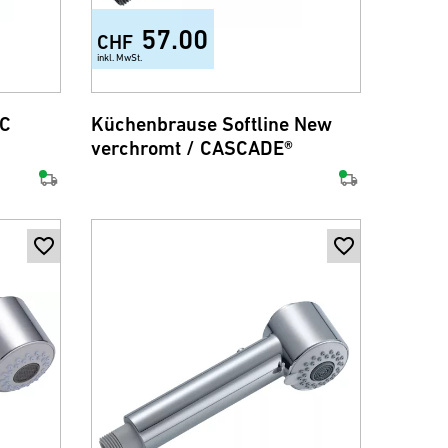
57.00
CHF
inkl. MwSt.
C
Küchenbrause Softline New
verchromt / CASCADE®