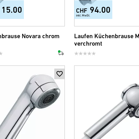
115.00
94.00
CHF
inkl. MwSt.
brause Novara chrom
Laufen Küchenbrause Mi
verchromt