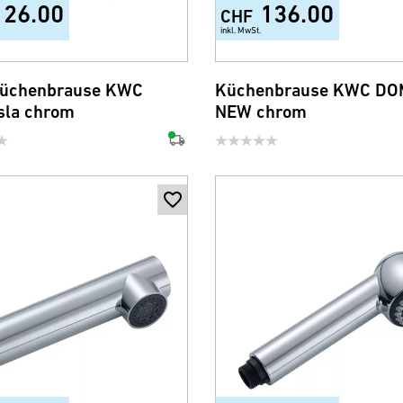
126.00
136.00
CHF
inkl. MwSt.
üchenbrause KWC
Küchenbrause KWC D
sla chrom
NEW chrom