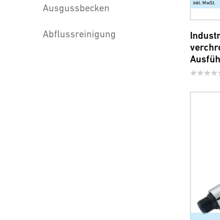
inkl. MwSt.
Ausgussbecken
Abflussreinigung
Indust
verchr
Ausfü