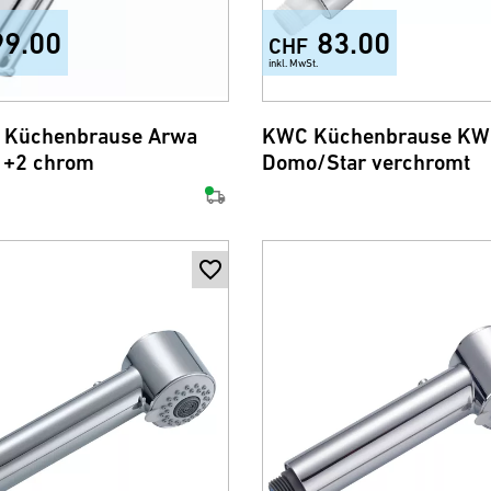
99.00
83.00
CHF
inkl. MwSt.
 Küchenbrause Arwa
KWC Küchenbrause KW
1+2 chrom
Domo/Star verchromt