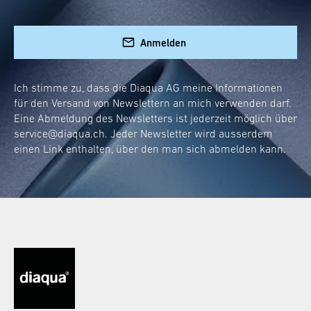
Besonderes! Und jetzt kannst du diesen
exklusiven Trend direkt nach Hause holen.
Anmelden
Aber unsere Flugzeugtrolleys sind nicht nur
schön anzusehen:
Ich stimme zu, dass die Diaqua AG meine Informationen
für den Versand von Newslettern an mich verwenden darf.
Sie bieten eine Menge Stauraum.
Eine Abmeldung des Newsletters ist jederzeit möglich über
Sind robust und langlebig.
service@diaqua.ch
. Jeder Newsletter wird ausserdem
Einfach zu reinigen und zu pflegen.
einen Link enthalten, über den man sich abmelden kann.
Flexibel einsetzbar und mobil dank
Rollen.
Ob Handtücher, Kosmetika oder andere
Badutensilien – alles findet seinen Platz. Der
Clou dabei: Die Fächer sind so vielseitig, dass
sie sich perfekt an deine Bedürfnisse anpassen
lassen.